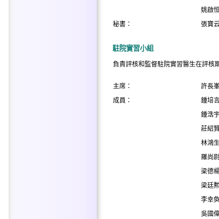
姚啟
秘書：
張寶
駐院實習小組
負責評核和監督駐院實習醫生在評核
主席：
許長
成員：
鍾培
鍾浩
莊紹
林鴻
羅尚
梁德
梁廷
李幸
吳國