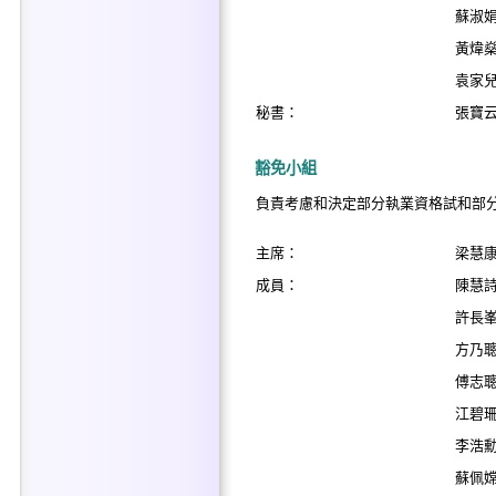
蘇淑
黃煒
袁家
秘書：
張寶
豁免小組
負責考慮和決定部分執業資格試和部
主席：
梁慧
成員：
陳慧
許長
方乃
傅志
江碧
李浩
蘇佩