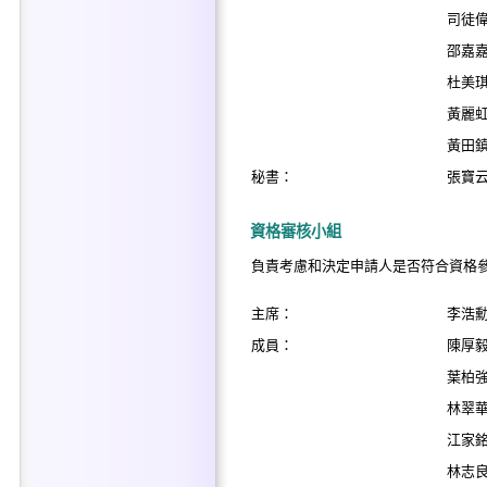
司徒
邵嘉
杜美
黃麗
黃田
秘書：
張寶
資格審核小組
負責考慮和決定申請人是否符合資格
主席：
李浩
成員：
陳厚
葉柏
林翠
江家
林志