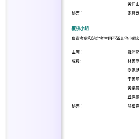
黃仰
秘書：
張寶
覆核小組
負責考慮和決定考生因不滿其他小組
主席：
羅沛
成員:
林民
劉家
李民
黃樂
丘偉
秘書：
關栢