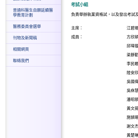
考試小組
普通科醫生自願延續醫
負責舉辦執業資格試，以及發出考試
學教育計劃
醫務委員會選舉
主席：
江碧
成員：
方欣
刊物及新聞稿
邱瑋
相關網頁
梁靜
聯絡我們
李民
陸安
吳國
吳庥
潘昭
黃文
施頴
謝文
黃楚